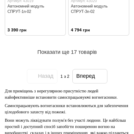
Артикул: 43019
Артикул: 43020
Автономний модуль
Автономний модуль
СПРУТ-1п-02
СПРУТ-3п-02
3 390 грн
4 794 грн
Показати ще 17 товарів
Назад
Вперед
1
з 2
Для приміщень з нерегулярн
ою
присутністю людей
найефективніше встановити самоспрацьовую
чі
вогнегасники.
Самоспрацьовують вогнегасники встановлюються для забезпечення
цілодобового захисту від пожежі.
Вони можуть ліквідувати полум'я без участі людини. Це найбільш
простий і доступний спосіб запобігти поширенню вогню на
виробництві, складах і в інших приміщеннях, які важко піддаються