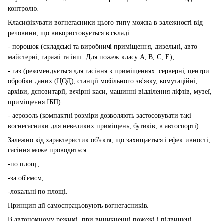
контролю.
Класифікувати вогнегасники цього типу можна в залежності від
речовини, що використовується в складі:
- порошок (
складські та виробничі приміщення, дизельні, авто
майстерні, гаражі та інш. Д
ля пожеж класу А, B, C, E);
- газ (рекомендується для гасіння в приміщеннях: серверні, центри
обробки даних (ЦОД), станції мобільного зв'язку, комутаційні,
архіви, депозитарії, вечірні каси, машинні відділення ліфтів, музеї,
приміщення ІБП)
- аерозоль (компактні розміри дозволяють застосовувати такі
вогнегасники для невеликих приміщень, бутиків, в автоспорті).
Залежно від характеристик об'єкта, що захищається і ефективності,
гасіння може проводиться:
-по площі,
-за об'ємом,
-локальні по площі.
Принцип дії самоспрацьовують вогнегасників
.
В автономному режимі, при виникненні пожежі і підвищені