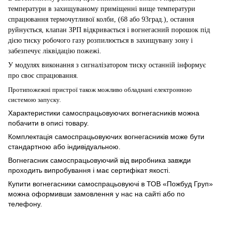
температури в захищуваному приміщенні вище температури
спрацювання термочутливої колби, (68 або 93град.), остання
руйнується, клапан ЗРП відкривається і вогнегасний порошок під
дією тиску робочого газу розпилюється в захищувану зону і
забезпечує ліквідацію пожежі.
У модулях виконання
з
сигналізатор
ом
тиску
останній
інформує
про своє спрацювання.
Протипожежні пристрої також можливо обладнані електронною
системою запуску.
Характеристики самоспрацьовуючих вогнегасників можна
побачити в описі товару.
Комплектація самоспрацьовуючих вогнегасників може бути
стандартною або індивідуальною.
Вогнегасник самоспрацьовуючий від виробника завжди
проходить випробування і має сертифікат якості.
Купити вогнегасники самоспрацьовуючі в ТОВ «Пожбуд Груп»
можна оформивши замовлення у нас на сайті або по
телефону.