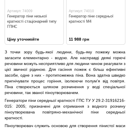
Артикул: 74009
Артикул: 74010
Генератор піни низької
Генератор піни середньої
кратності стаціонарний типу
кратності М4
ГПНС
Ціну уточнюйте
11 988 грн
З точки зору будь-якої людини, будь-яку пожежу можна
загасити елементарно - водою. Але насправді деякі горючі
речовини можуть несприятливо для людини чином реагувати з
цієї звичної рідиною. Для гасіння пожеж є більш ефективні
засоби, одне з них - протипожежна піна. Вона здатна швидко
пригнічувати процес горіння, ізолюючи полум'я від повітря.
Піна створюється шляхом розчинення у воді спеціальної
речовини, так званої піноутворювачем.
Генератори піни середньої кратності ГПС ТУ У 29.2-31916216-
015: 2005; призначені для отримання з водного розчину
піноутворювача повітряно-механічної піни середньої
кратності.
Піноутворювач служить основою для створення пінистої маси