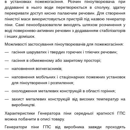
в установках пожежогасіння. Розчин піноутворювача при
додаванні в нього води перетворюється в сполуку, здатну
перекривати доступ кисню палаючим речовин. Для створення
пінистої маси використовується пристрій під назвою генератор
піни. Самі пенообразователи виходять шляхом розчинення у
воді поверхнево-активних речовин з додаванням стабілізаторів
і інших домішок.
Можливості застосування піноутворювачів для пожежогасіння:
гасіння шаруватих і твердих горючих і тліючих речовин;
гасіння в обмеженому або закритому просторі;
наповнення вогнегасників;
наповнення мобільних і стаціонарних пожежних установок
для піноутворення і розпилення;
охолодження металевих конструкцій в області горіння;
захист металевих конструкцій від високих температур на
виробництві.
Характеристики Генератора піни середньої кратності ГПС
можна побачити в описі товару.
Генератори піни ГПС від виробника завжди проходять