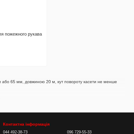
ля пожежного рукава
 або 65 мм, довжиною 20 м, кут повороту касети не менше
.
Контактна інформація
044 492-38-73
096 729-55-33