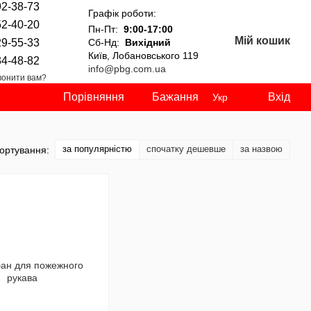
92-38-73
Графік роботи:
52-40-20
Пн-Пт:
9:00-17:00
Мій кошик
29-55-33
Сб-Нд:
Вихідний
Київ, Лобановського 119
34-48-82
info@pbg.com.ua
онити вам?
Порівняння
Бажання
Вхід
Укр
за популярністю
спочатку дешевше
за назвою
ортування: