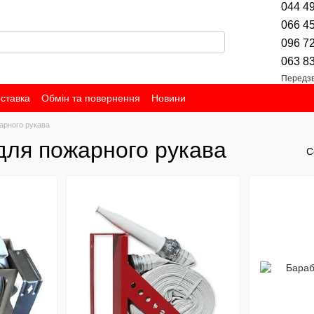
044 4
066 4
096 7
063 8
Передзв
оставка
Обмін та повернення
Новини
жарного рукава
 для пожарного рукава
С