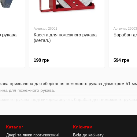
Артикул: 26001
Артикул: 26003
о рукава
Касета для пожежного рукава
Барабан д
(метал.)
198 грн
594 грн
кава призначена для зберігання пожежного рукава діаметром 51 мм
зина для пожежного рукава.
жежного рукава іноді використовують барабан для пожежного рукава
Каталог
Клієнтам
Двері та люки протипожежні
Вхід до кабінету