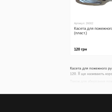
Артикул: 26002
Касета для пожежног
(пласт.)
120 грн
Касета для пожежного ру
120. ЇЇ ще називають кор
Також для зберігання по