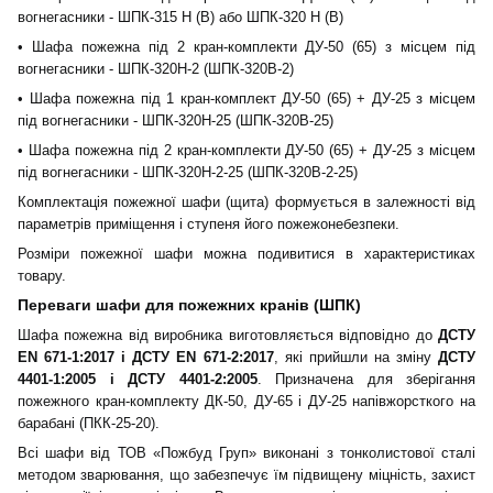
вогнегасники - ШПК-315 Н (В) або ШПК-320 Н (В)
• Шафа пожежн
а
під 2 кран-комплект
и
Д
У
-50 (65) з місцем під
вогнегасники - ШПК-320Н-2 (ШПК-320В-2)
• Шафа пожежн
а
під 1 кран-комплект ДУ-50 (65) + ДУ-25 з місцем
під вогнегасники - ШПК-320Н-25 (ШПК-320В-25)
• Шафа пожежн
а
під 2 кран-комплект
и
Д
У
-50 (65) + ДУ-25 з місцем
під вогнегасники - ШПК-320Н-2-25 (ШПК-320В-2-25)
Комплектація пожежної шафи (щита) формується в залежності від
параметрів приміщення і ступеня його пожежонебезпеки.
Розміри пожежної шафи можна подивитися в характеристиках
товару.
Переваги шафи для пожежних кранів (ШПК)
Шафа пожежн
а
від виробника виготовляється відповідно до
ДСТУ
EN 671-1:2017 і ДСТУ EN 671-2:2017
, які прийшли на зміну
ДСТУ
4401-1:2005 і ДСТУ 4401-2:2005
. Призначен
а
для зберігання
пожежного кран-комплекту ДК-50, ДУ-65 і ДУ-25 напівжорсткого на
барабані (ПКК-25-20).
Всі шафи від ТОВ «Пожбуд Груп» виконані з тонколистової сталі
методом зварювання, що забезпечує їм підвищену міцність, захист