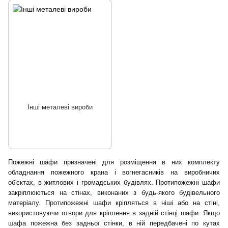
Інші металеві вироби
Пожежні шафи призначені для розміщення в них комплекту
обладнання пожежного крана і вогнегасників на виробничих
об'єктах, в житлових і громадських будівлях. Протипожежні шафи
закріплюються на стінах, виконаних з будь-якого будівельного
матеріалу. Протипожежні шафи кріпляться в ніші або на стіні,
використовуючи отвори для кр
і
плення в задній стінці шафи. Якщо
шафа пожежн
а
без задньої стінки, в н
ій
передбачені по кутах