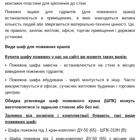
монтажні пластини для кріплення до стіни.
Пожежні ящики для гідрантів (для пожежного крана)
встановлюються в приміщеннях, в яких знаходиться велика
кількість людей або зберігаються матеріально-технічні цінності. Це,
як правило, зачіпає житлові, офісні, торгові приміщення і державні
установи.
Види шаф для пожежних кранів
Купити шаф
у
пожежн
у
у нас на сайті ви можете таких
видів
:
• Пожежна шафа навісн
а
- встановлюється на стіни в місцях
виведення пожежних гідрантів;
• Пожежна шафа вбудован
а
- виріб монтується в нішу. Часто
використовується в офісах, сучасних житлових будинках і торгових
центрах.
Обидва різновиди шаф пожежного крана (ШПК) можуть
виготовлятися
із задньою стінкою або без неї.
Залежно від розмірів і комплектації бувають такі види
пожежних шаф:
• Шафа пожежн
а
під 1 кран-комплект ДУ-50 (65) - ШПК-310Н (В)
• Шафа пожежн
а
під 1 кран-комплект ДУ-50 (65) з місцем під