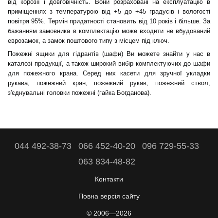
від корозії і довговічність. Вони розраховані на експлуатацію в
приміщеннях з температурою від +5 до +45 градусів і вологості
повітря 95%. Термін придатності становить від 10 років і більше. За
бажанням замовника в комплектацію може входити не вбудований
еврозамок, а замок поштового типу з місцем під ключ.
Пожежні ящики для гідрантів (шафи) Ви можете знайти у нас в
каталозі продукції, а також широкий вибір комплектуючих до шафи
для пожежного крана. Серед них касети для зручної укладки
рукава, пожежний кран, пожежний рукав, пожежний ствол,
з'єднувальні головки пожежні (гайка Богданова).
044 492-38-73
066 452-40-20
096 729-55-33
063 834-48-82
Контакти
Повна версія сайту
© 2006—2026