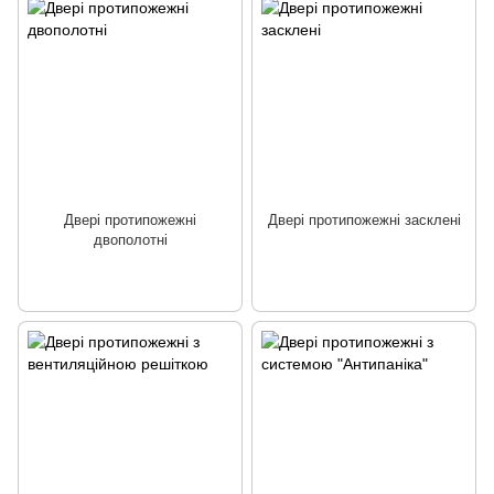
Двері протипожежні
Двері протипожежні засклені
двополотні