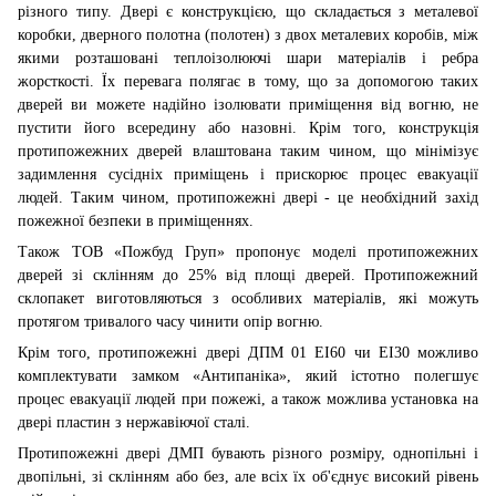
різного типу. Двері є конструкцією, що складається з металевої
коробки, дверного полотна (полотен) з двох металевих коробів, між
якими розташовані теплоізолюючі шари матеріалів і ребра
жорсткості. Їх перевага полягає в тому, що за допомогою таких
дверей ви можете надійно ізолювати приміщення від вогню, не
пустити його всередину або назовні. Крім того, конструкція
протипожежних дверей влаштована таким чином, що мінімізує
задимлення сусідніх приміщень і прискорює процес евакуації
людей. Таким чином, протипожежні двері - це необхідний захід
пожежної безпеки в приміщеннях.
Також ТОВ «Пожбуд Груп» пропонує моделі протипожежних
дверей зі склінням до 25% від площі дверей. Протипожежний
склопакет виготовляються з особливих матеріалів, які можуть
протягом тривалого часу чинити опір вогню.
Крім того, протипожежні двері
ДПМ 01 EI60 чи ЕІ30
можливо
комплектувати замком «Антипаніка», який істотно полегшує
процес евакуації людей при пожежі, а також можлива установка на
двері пластин з нержавіючої сталі.
Протипожежні двері ДМП бувають різного розміру, однопільні і
двопільні, зі склінням або без, але всіх їх об'єднує високий рівень