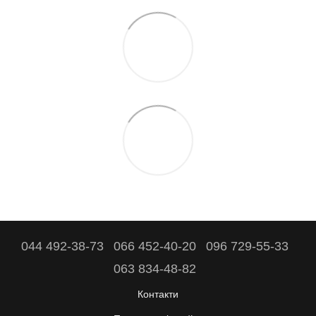
044 492-38-73
066 452-40-20
096 729-55-33
063 834-48-82
Контакти