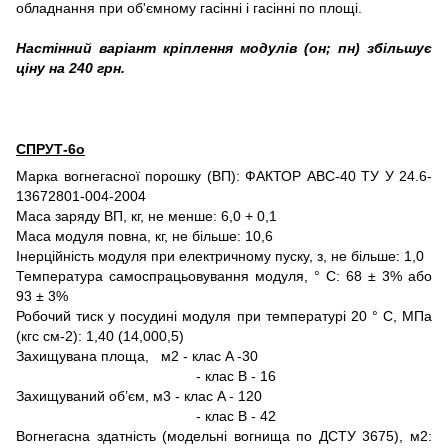
обладнання при об'ємному гасінні і гасінні по площі.
Настінний варіант кріплення модулів (он; пн) збільшує
ціну на 240 грн.
СПРУТ-6о
Марка вогнегасної порошку (ВП): ФАКТОР АВС-40 ТУ У 24.6-
13672801-004-2004
Маса заряду ВП, кг, не менше: 6,0 + 0,1
Маса модуля повна, кг, не більше: 10,6
Інерційність модуля при електричному пуску, з, не більше: 1,0
Температура самоспрацьовування модуля, ° С: 68 ± 3% або
93 ± 3%
Робочий тиск у посудині модуля при температурі 20 ° C, МПа
(кгс см-2): 1,40 (14,000,5)
Захищувана площа, м2 - клас A -30
- клас B - 16
Захищуваний об’єм, м3 - клас A - 120
- клас B - 42
Вогнегасна здатність (модельні вогнища по ДСТУ 3675), м2: