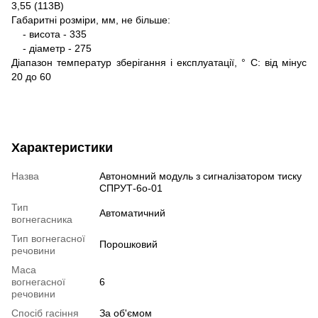
3,55 (113В)
Габаритні розміри, мм, не більше:
- висота - 335
- діаметр - 275
Діапазон температур зберігання і експлуатації, ° C: від мінус
20 до 60
Характеристики
Назва
Автономний модуль з сигналізатором тиску
СПРУТ-6о-01
Тип
Автоматичний
вогнегасника
Тип вогнегасної
Порошковий
речовини
Маса
вогнегасної
6
речовини
Спосіб гасіння
За об'ємом