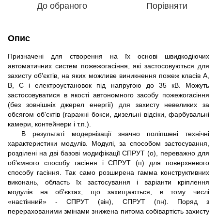
До обраного
Порівняти
Опис
Призначені для створення на їх основі швидкодіючих
автоматичних систем пожежогасіння, які застосовуються для
захисту об'єктів, на яких можливе виникнення пожеж класів А,
В, С і електроустановок під напругою до 35 кВ. Можуть
застосовуватися в якості автономного засобу пожежогасіння
(без зовнішніх джерел енергії) для захисту невеликих за
обсягом об'єктів (гаражні бокси, дизельні відсіки, фарбувальні
камери, контейнери і т.п.).
В результаті модернізації значно поліпшені технічні
характеристики модулів. Модулі, за способом застосування,
розділені на дві базові модифікації СПРУТ (о), переважно для
об'ємного способу гасіння і СПРУТ (п) для поверхневого
способу гасіння. Так само розширена гамма конструктивних
виконань, область їх застосування і варіанти кріплення
модулів на об'єктах, що захищаються, в тому числі
«настінний» - СПРУТ (він), СПРУТ (пн). Поряд з
перерахованими змінами знижена питома собівартість захисту