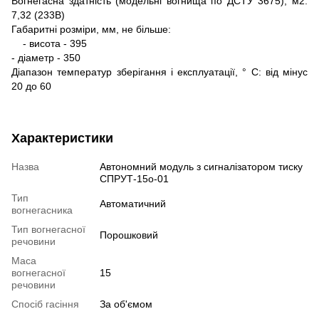
Вогнегасна здатність (модельні вогнища по ДСТУ 3675), м2:
7,32 (233В)
Габаритні розміри, мм, не більше:
- висота - 395
- діаметр - 350
Діапазон температур зберігання і експлуатації, ° C: від мінус
20 до 60
Характеристики
Назва
Автономний модуль з сигналізатором тиску
СПРУТ-15о-01
Тип
Автоматичний
вогнегасника
Тип вогнегасної
Порошковий
речовини
Маса
вогнегасної
15
речовини
Спосіб гасіння
За об'ємом