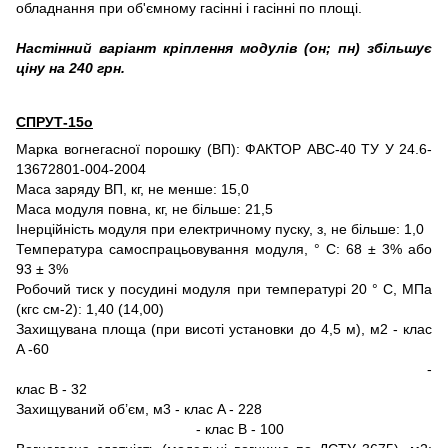
обладнання при об'ємному гасінні і гасінні по площі.
Настінний варіант кріплення модулів (он; пн) збільшує
ціну на 240 грн.
СПРУТ-15о
Марка вогнегасної порошку (ВП): ФАКТОР АВС-40 ТУ У 24.6-
13672801-004-2004
Маса заряду ВП, кг, не менше: 15,0
Маса модуля повна, кг, не більше: 21,5
Інерційність модуля при електричному пуску, з, не більше: 1,0
Температура самоспрацьовування модуля, ° С: 68 ± 3% або
93 ± 3%
Робочий тиск у посудині модуля при температурі 20 ° C, МПа
(кгс см-2): 1,40 (14,00)
Захищувана площа (при висоті установки до 4,5 м), м2 - клас
A -60
-
клас B - 32
Захищуваний об’єм, м3 - клас A - 228
- клас B - 100