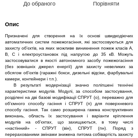
До обраного
Порівняти
Опис
Призначені для створення на їх основі швидкодіючих
автоматичних систем пожежогасіння, які застосовуються для
захисту об'єктів, на яких можливе виникнення пожеж класів А,
В, С і електроустановок під напругою до 35 кВ. Можуть
застосовуватися в якості автономного засобу пожежогасіння
(без зовнішніх джерел енергії) для захисту невеликих за
обсягом об'єктів (гаражні бокси, дизельні відсіки, фарбувальні
камери, контейнери і т.п.).
В результаті модернізації значно поліпшені технічні
характеристики модулів. Модулі, за способом застосування,
розділені на дві базові модифікації СПРУТ (о), переважно для
об'ємного способу гасіння і СПРУТ (п) для поверхневого
способу гасіння. Так само розширена гамма конструктивних
виконань, область їх застосування і варіанти кріплення
модулів на об'єктах, що захищаються, в тому числі
«настінний» - СПРУТ (він), СПРУТ (пн). Поряд з
перерахованими змінами знижена питома собівартість захисту