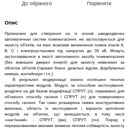
До обраного
Порівняти
Опис
Призначені для створення на їх основі швидкодіючих
автоматичних систем пожежогасіння, які застосовуються для
захисту об'єктів, на яких можливе виникнення пожеж класів А,
В, С і електроустановок під напругою до 35 кВ. Можуть
застосовуватися в якості автономного засобу пожежогасіння
(без зовнішніх джерел енергії) для захисту невеликих за
обсягом об'єктів (гаражні бокси, дизельні відсіки, фарбувальні
камери, контейнери і т.п.).
В результаті модернізації значно поліпшені технічні
характеристики модулів. Модулі, за способом застосування,
розділені на дві базові модифікації СПРУТ (о), переважно для
об'ємного способу гасіння і СПРУТ (п) для поверхневого
способу гасіння. Так само розширена гамма конструктивних
виконань, область їх застосування і варіанти кріплення
модулів на об'єктах, що захищаються, в тому числі
«настінний» - СПРУТ (він), СПРУТ (пн). Поряд з
перерахованими змінами знижена питома собівартість захисту