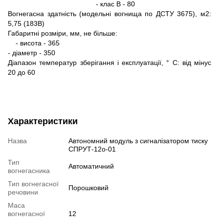
- клас B - 80
Вогнегасна здатність (модельні вогнища по ДСТУ 3675), м2:
5,75 (183В)
Габаритні розміри, мм, не більше:
- висота - 365
- діаметр - 350
Діапазон температур зберігання і експлуатації, ° C: від мінус
20 до 60
Характеристики
Назва
Автономний модуль з сигналізатором тиску
СПРУТ-12о-01
Тип
Автоматичний
вогнегасника
Тип вогнегасної
Порошковий
речовини
Маса
вогнегасної
12