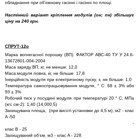
обладнання при об'ємному гасінні і гасінні по площі.
Настінний варіант кріплення модулів (он; пн) збільшує
ціну на 240 грн.
СПРУТ-12о
Марка вогнегасної порошку (ВП): ФАКТОР АВС-40 ТУ У 24.6-
13672801-004-2004
Маса заряду ВП, кг, не менше: 12,0
Маса модуля повна, кг, не більше: 17,8
Інерційність модуля при електричному пуску, з, не більше: 1,0
Температура самоспрацьовування модуля, ° С: 68 ± 3% або
93 ± 3%
Робочий тиск у посудині модуля при температурі 20 ° C, МПа
(кгс см-2): 1,40 (14,000,5)
Захищувана площа, (при висоті установки до 4,5 м), м2 - клас
A -50
-
клас B - 25
Захищуваний об’єм, м3 - клас A - 228