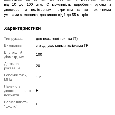
від 10 до 100 атм. Є можливість виробляти рукава з
двостороннім полімерним покриттям та за технічними
умовами замовника, довжиною від 1 до 55 метрів.
Характеристики
Тип рукава
для пожежної техніки (Т)
Виконання
зі з'єднувальними голівками ГР
Внутрішній
100
діаметр, мм
Довжина
20
рукава, м
Робочий тиск,
1.2
МПа
Наявність
двостороннього
Ні
покриття
Вогнестійкість
Ні
"Еколіс"