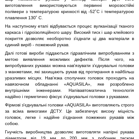
виготовлення використовуються первинні морозостійкі
полімери з температурою крихкості від -52˚С і температурою
плавлення 130˚ С.
На наступному етапі відбувається процес вулканізації тканого
каркаса і гідроізоляційного шару. Високий тиск і шар клейового
покриття дозволяє необоротно з'єднати ці два матеріали в
єдиний виріб - пожежний рукав.
Далі готові вироби піддаються гідравлічним випробуванням з
метою виявлення можливих дефектів. Після чого, на
випробуваних рукавах можна нав'язувати з'єднувальні головки
з манжетами, які захищають рукав від протирання в найбільш
уразливих місцях. Нав’язка сполучних головок проходить на
навязочном обладнанні «АQUASILA», яке розроблено
внутрішніми інженерами. Напівавтоматична технологія
надійно і герметично фіксує з'єднувальні головки з рукавами.
Фірмові з'єднувальні головки «АQUASILA» виготовляють строго
за всіма вимогами ДСТУ. Це забезпечує високу міцність
головок, легке і надійне з'єднання пожежних рукавів між
собою.
​Гнучкість виробництва дозволяє виготовляти напірні рукава
діаметром від 19 мм до 200 мм з робочим тиском