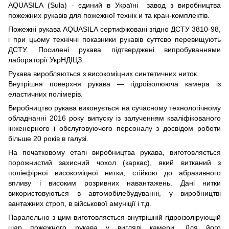
AQUASILA (Sula) - єдиний в Україні завод з виробництва
пожежних рукавів для пожежної технік и та кран-комплектів.
​​Пожежні рукава AQUASILA сертифіковані згідно ДСТУ 3810-98,
і при цьому технічні показники рукавів суттєво перевищують
ДСТУ. Посилені рукава підтверджені випробуваннями
лабораторії УкрНДІЦЗ.
Рукава виробляються з високоміцних синтетичних ниток.
Внутрішня поверхня рукава — гідроізолююча камера із
еластичних полімерів.
Виробництво рукава виконується на сучасному технологічному
обладнанні 2016 року випуску із залученням кваліфікованого
інженерного і обслуговуючого персоналу з досвідом роботи
більше 20 років в галузі.
На початковому етапі виробництва рукава, виготовляється
порожнистий захисний чохол (каркас), який витканий з
поліефірної високоміцної нитки, стійкою до абразивного
впливу і високим розривних навантажень. Дані нитки
використовуються в автомобілебудуванні, у виробництві
вантажних строп, в військової амуніції і т.д.
Паралельно з цим виготовляється внутрішній гідроізолірующій
шар пожежного рукава у вигляді камери. Для його