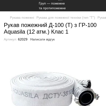
Рукава пожежні
Рукава для пожежної техніки (тип "Т")
Рукав
Рукав пожежний Д-100 (Т) з ГР-100
Aquasila (12 атм.) Клас 1
Артикул:
62029
Написати відгук