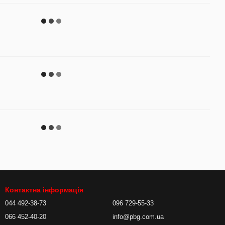
Контактна інформація
044 492-38-73
096 729-55-33
066 452-40-20
info@pbg.com.ua