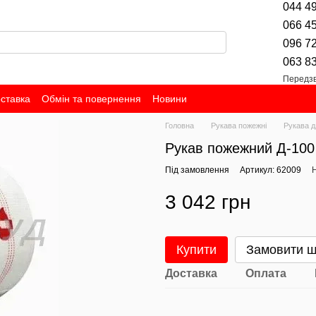
044 4
066 4
096 7
063 8
Передзв
оставка
Обмін та повернення
Новини
Головна
Рукава пожежні
Рукава д
Рукав пожежний Д-100 
Під замовлення
Артикул: 62009
Н
3 042 грн
Купити
Замовити 
Доставка
Оплата