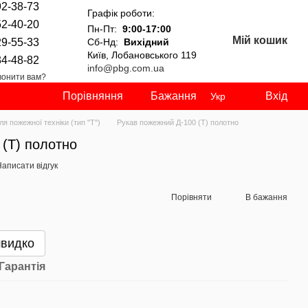
92-38-73
Графік роботи:
52-40-20
Пн-Пт:
9:00-17:00
Мій кошик
29-55-33
Сб-Нд:
Вихідний
Київ, Лобановського 119
34-48-82
info@pbg.com.ua
онити вам?
Порівняння
Бажання
Вхід
Укр
ля пожежної техніки (тип "Т")
Рукав пожежний Д-100 (Т) полотно
(Т) полотно
аписати відгук
Порівняти
В бажання
швидко
Гарантія