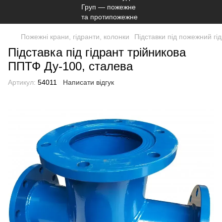
Пожежні крани, гідранти, колонки
Підставки під пожежний гі
Підставка під гідрант трійникова
ППТФ Ду-100, сталева
Артикул:
54011
Написати відгук