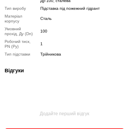
Ду-100, сталева
Тип виробу
Підставка під пожежний гідрант
Матеріал
Сталь
корпусу
Умовний
100
прохід, Ду (Dn)
Робочий тиск,
1
PN (Ру)
Тип підставки
Трійникова
Відгуки
Додайте перший відгук