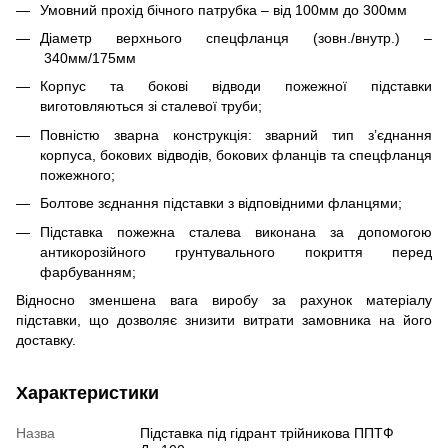
Умовний прохід бічного патрубка – від 100мм до 300мм
Діаметр верхнього спецфланця (зовн./внутр.) –
340мм/175мм
Корпус та бокові відводи пожежної підставки
виготовляються зі сталевої труби;
Повністю зварна конструкція: зварний тип з’єднання
корпуса, бокових відводів, бокових фланців та спецфланця
пожежного;
Болтове зєднання підставки з відповідними фланцями;
Підставка пожежна сталева виконана за допомогою
антикорозійного грунтувального покриття перед
фарбуванням;
Відносно зменшена вага виробу за рахунок матеріалу
підставки, що дозволяє знизити витрати замовника на його
доставку.
Характеристики
Назва
Підставка під гідрант трійникова ППТФ