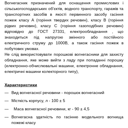
Вогнегасник призначений для оснащення промислових і
сільськогосподарських об'єктів, водного транспорту, гаражів та
транспортних засобів в якості первинного засобу гасіння
пожеж класу А (горіння твердих речовин), класу В (горіння
рідких речовин), класу С (горіння газоподібних речовин)
відповідно до ГОСТ 27331, електрообладнання , що
знаходиться під напругою змінного або постійного
електричного струму до 1000В, а також гасіння пожеж в
побутових умовах.
Не слід використовувати порошкові вогнегасники для захисту
обладнання, яке може вийти з ладу при попаданні порошку
(електронно-обчислювальні машини, електронне обладнання,
електричні машини колекторного типу),
Характеристики
Вид вогнегасної речовини - порошок вогнегасний
Місткість корпусу, л - 100 ± 5
Маса вогнегасної речовини, кг - 90 ± 4,5
Вогнегасна здатність по гасінню модельного вогнища
пожежі класу