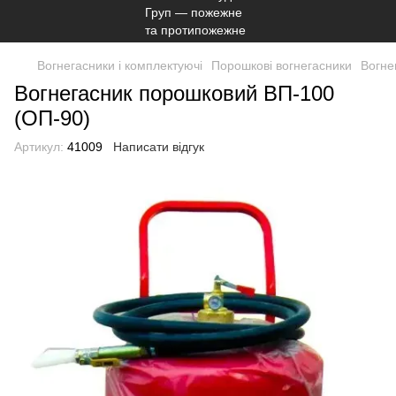
Вогнегасники і комплектуючі
Порошкові вогнегасники
Вогне
Вогнегасник порошковий ВП-100
(ОП-90)
Артикул:
41009
Написати відгук