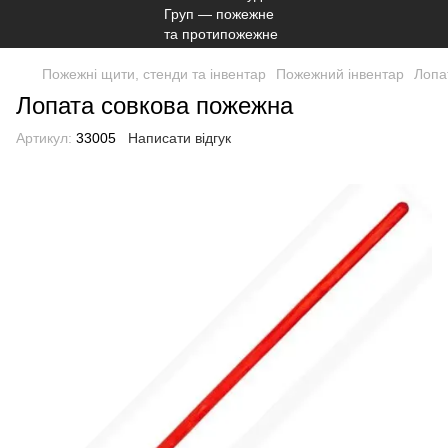
Пожежні щити, стенди та інвентар
Пожежний інвентар
Лопа
Лопата совкова пожежна
Артикул:
33005
Написати відгук