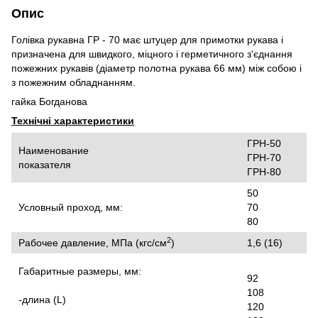
Опис
Голівка рукавна ГР - 70 має штуцер для примотки рукава і
призначена для швидкого, міцного і герметичного з'єднання
пожежних рукавів (діаметр полотна рукава 66 мм) між собою і
з пожежним обладнанням.
гайка Богданова
Технічні характеристики
ГРН-50
Наименование
ГРН-70
показателя
ГРН-80
50
Условный проход, мм:
70
80
2
Рабочее давление, МПа (кгс/см
)
1,6 (16)
Габаритные размеры, мм:
92
108
-длина (L)
120