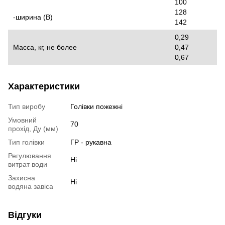
100
128
-ширина (B)
142
0,29
Масса, кг, не более
0,47
0,67
Характеристики
Тип виробу
Голівки пожежні
Умовний
70
прохід, Ду (мм)
Тип голівки
ГР - рукавна
Регулювання
Ні
витрат води
Захисна
Ні
водяна завіса
Відгуки