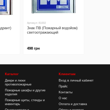
Артикул: 81002
идрант)
Знак ПВ (Пожарный водойом)
светоотражающий
498 грн
Каталог
Клиентам
Двери и люки
Вход в личный кабинет
противопожарные
Прайс
Пожарные шкафы и другие
Контакты
изделия
О нас
Пожарные щиты, стенды и
инвентарь
Оплата и доставка
Огнетушители и
Обмен и возврат