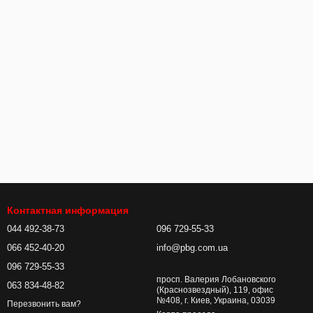
Контактная информация
044 492-38-73
096 729-55-33
066 452-40-20
info@pbg.com.ua
096 729-55-33
просп. Валерия Лобановского
063 834-48-82
(Краснозвездный), 119, офис
№408, г. Киев, Украина, 03039
Перезвонить вам?