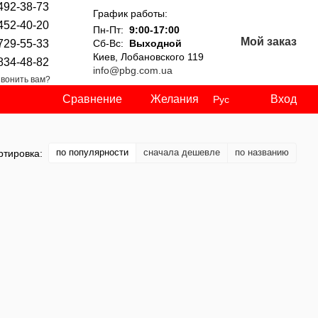
492-38-73
График работы:
452-40-20
Пн-Пт:
9:00-17:00
Мой заказ
729-55-33
Сб-Вс:
Выходной
Киев, Лобановского 119
834-48-82
info@pbg.com.ua
вонить вам?
Сравнение
Желания
Вход
Рус
по популярности
сначала дешевле
по названию
ртировка: