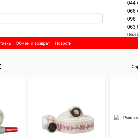
044 
066 
096 
063 
Перез
тавка
Обмен и возврат
Новости
х
Со