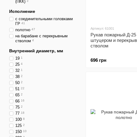
(ПКК)
3
Исполнение
с соединительными головками
ГР
41
Артикул: 61001
полотно
47
Рукав пожарный Д-25
на барабане с перекрывным
штуцером и перекры
стволом
4
стволом
Внутренний диаметр, мм
19
1
696 грн
25
4
32
1
38
2
50
2
51
22
65
2
66
16
75
2
77
18
100
8
125
2
150
10