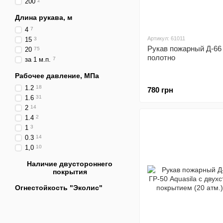
200
2
Длина рукава, м
4
7
Артикул: 61011
15
3
Рукав пожарный Д-66 
20
75
полотно
за 1 м.п.
7
Рабочее давление, МПа
1.2
18
780 грн
1.6
31
2
14
1.4
2
1
3
0.3
14
1,0
10
Наличие двустороннего
покрытия
Огнестойкость "Эколис"