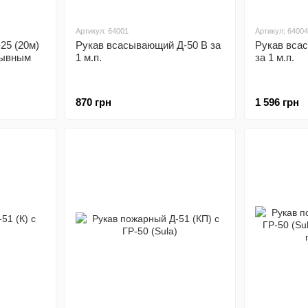
Артикул: 64001
Артикул: 64004
25 (20м)
Рукав всасывающий Д-50 В за
Рукав вса
рывным
1 м.п.
за 1 м.п.
870 грн
1 596 грн