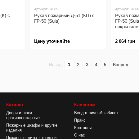
Артикул: 61005
Артикул: 61006
(К) с
Рукав пожарный Д-51 (КП) с
Рукав пожа
ГР-50 (Sula)
ГР-50 (Sul
покрытием
Цену уточняйте
2 064 грн
Назад
1
2
3
4
5
Вперед
Каталог
Клиентам
Двери и люки
Вход в личный кабинет
противопожарные
Прайс
Пожарные шкафы и другие
Контакты
изделия
О нас
Пожарные щиты, стенды и