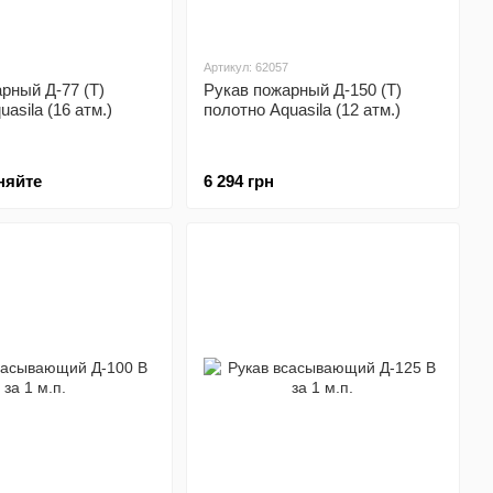
Артикул: 62057
рный Д-77 (Т)
Рукав пожарный Д-150 (Т)
asila (16 атм.)
полотно Aquasila (12 атм.)
няйте
6 294 грн