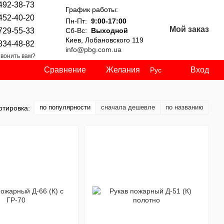
492-38-73
График работы:
452-40-20
Пн-Пт:
9:00-17:00
Мой заказ
729-55-33
Сб-Вс:
Выходной
Киев, Лобановского 119
834-48-82
info@pbg.com.ua
вонить вам?
Сравнение
Желания
Вход
Рус
по популярности
сначала дешевле
по названию
ртировка: