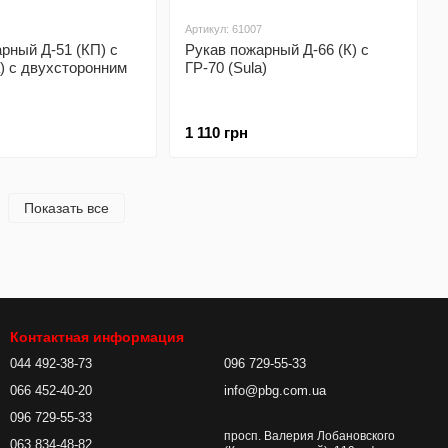
Артикул: 61007
рный Д-51 (КП) с
Рукав пожарный Д-66 (К) с
a) с двухсторонним
ГР-70 (Sula)
1 110 грн
Показать все
Контактная информация
044 492-38-73
096 729-55-33
066 452-40-20
info@pbg.com.ua
096 729-55-33
просп. Валерия Лобановского
063 834-48-82