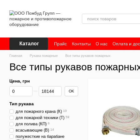
Перейти к основному контенту
Каталог
Прайс
Контакты
О нас
Оплата и дос
Главная
Рукава пожарные
Все типы рукавов пожарных
Все типы рукавов пожарны
Цена, грн
От Цена, грн
До Цена, грн
OK
Тип рукава
для пожарного крана (К)
10
для пожарной техники (Т)
59
для полива (КП)
6
всасывающие (В)
14
полужесткие на барабане