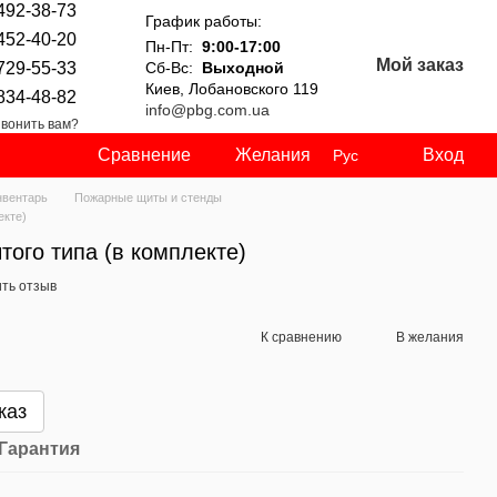
492-38-73
График работы:
452-40-20
Пн-Пт:
9:00-17:00
Мой заказ
729-55-33
Сб-Вс:
Выходной
Киев, Лобановского 119
834-48-82
info@pbg.com.ua
вонить вам?
Сравнение
Желания
Вход
Рус
нвентарь
Пожарные щиты и стенды
екте)
ого типа (в комплекте)
ть отзыв
К сравнению
В желания
каз
Гарантия