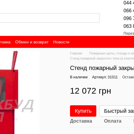
044 
066 
096 
063 
Перез
тавка
Обмен и возврат
Новости
Главная
Пожарные щиты, стенды и и
Стенд пожарный закрытого типа (в компл
Стенд пожарный закрыт
В наличии
Артикул: 31011
Остави
12 072 грн
Купить
Быстрый за
Доставка
Оплата