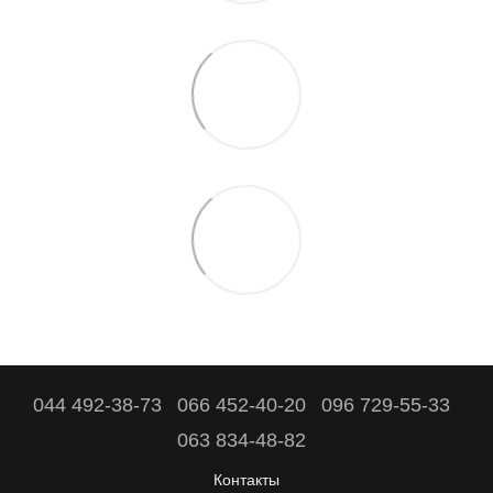
044 492-38-73
066 452-40-20
096 729-55-33
063 834-48-82
Контакты