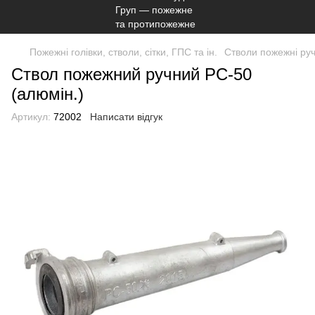
Пожежні голівки, стволи, сітки, ГПС та ін.
Стволи пожежні руч
Ствол пожежний ручний РС-50
(алюмін.)
Артикул:
72002
Написати відгук