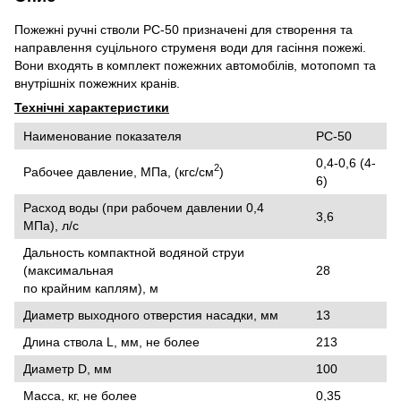
Пожежні ручні стволи РС-50 призначені для створення та
направлення суцільного струменя води для гасіння пожежі.
Вони входять в комплект пожежних автомобілів, мотопомп та
внутрішніх пожежних кранів.
Технічні характеристики
Наименование показателя
РС-50
0,4-0,6 (4-
2
Рабочее давление, МПа, (кгс/см
)
6)
Расход воды (при рабочем давлении 0,4
3,6
МПа), л/с
Дальность компактной водяной струи
(максимальная
28
по крайним каплям), м
Диаметр выходного отверстия насадки, мм
13
Длина ствола L, мм, не более
213
Диаметр D, мм
100
Масса, кг, не более
0,35